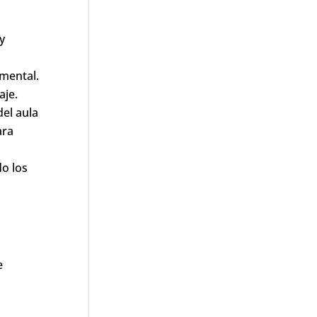
y
mental.
aje.
el aula
ara
do los
e