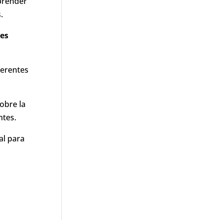
aprender
.
es
ferentes
obre la
ntes.
al para