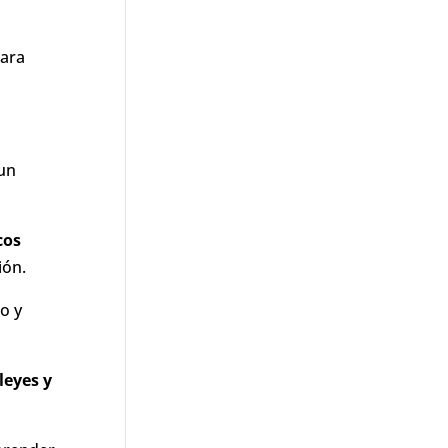
para
 un
cos
ión.
o y
leyes y