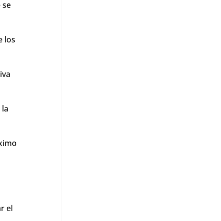
 se
 los
iva
 la
áximo
r el