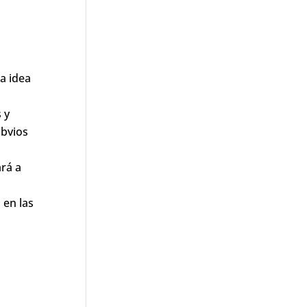
na idea
 y
obvios
ará a
 en las
a